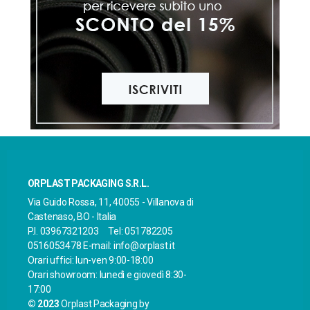
ORPLAST PACKAGING S.R.L.
Via Guido Rossa, 11, 40055 - Villanova di
Castenaso, BO - Italia
P.I. 03967321203 Tel: 051782205
0516053478 E-mail: info@orplast.it
Orari uffici: lun-ven 9:00-18:00
Orari showroom: lunedì e giovedì 8:30-
17:00
© 2023
Orplast Packaging
by