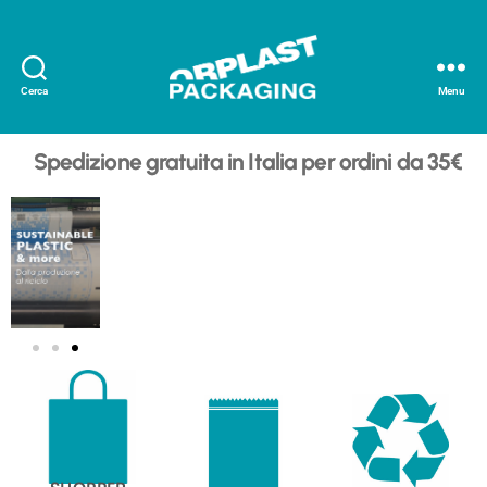
Cerca
Menu
Spedizione gratuita in Italia per ordini da 35€