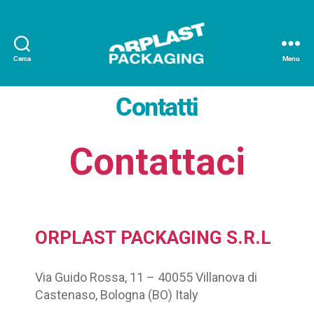
Cerca
Menu
Contatti
Contattaci
ORPLAST PACKAGING S.R.L
Via Guido Rossa, 11 – 40055 Villanova di
Castenaso, Bologna (BO) Italy