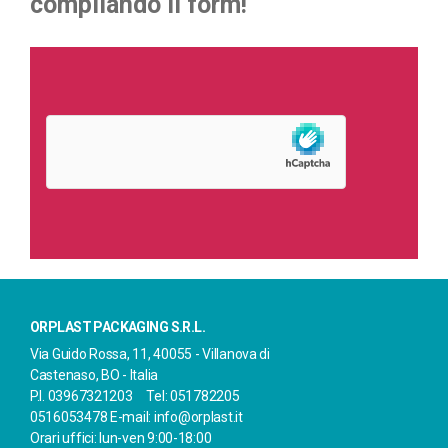
compilando il form!
ORPLAST PACKAGING S.R.L.
Via Guido Rossa, 11, 40055 - Villanova di
Castenaso, BO - Italia
P.I. 03967321203 Tel: 051782205
0516053478 E-mail: info@orplast.it
Orari uffici: lun-ven 9:00-18:00