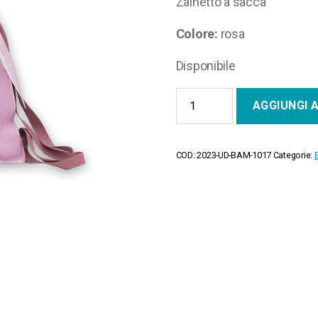
Zainetto a sacca
Colore:
rosa
Disponibile
Coniglietto
AGGIUNGI 
quantità
COD:
2023-UD-BAM-1017
Categorie: