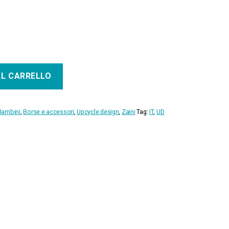
AL CARRELLO
Bambini
,
Borse e accessori
,
Upcycle design
,
Zaini
Tag:
IT
,
UD