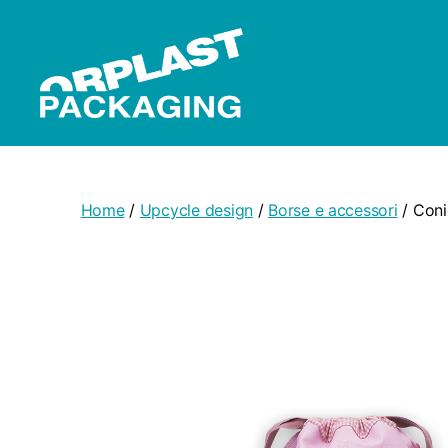
Orplast
Packaging
Home
/
Upcycle design
/
Borse e accessori
/ Coni