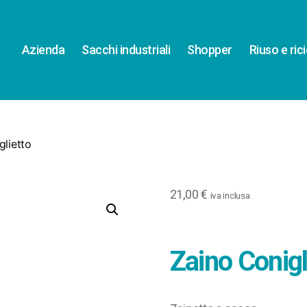
Azienda
Sacchi industriali
Shopper
Riuso e ric
glietto
21,00
€
iva inclusa
Zaino Conigl