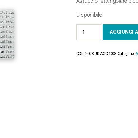
Astuccio rettangolare pic
Disponibile
Duccio
AGGIUNGI 
piccolo
quantità
COD:
2023-UD-ACC-1003
Categorie:
A