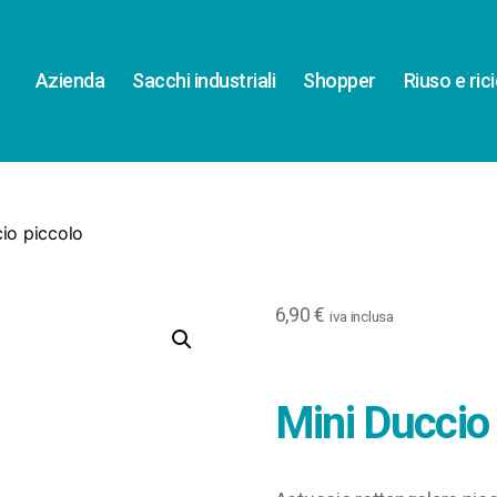
Azienda
Sacchi industriali
Shopper
Riuso e ric
io piccolo
6,90
€
iva inclusa
Mini Duccio