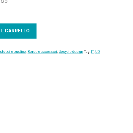
colo
AL CARRELLO
stucci e bustine
,
Borse e accessori
,
Upcycle design
Tag:
IT
,
UD