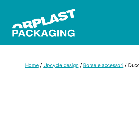
Orplast
Packaging
Home
/
Upcycle design
/
Borse e accessori
/ Ducc