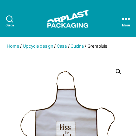
Cerca
Menu
Orplast
Packaging
Home
/
Upcycle design
/
Casa
/
Cucina
/ Grembiule