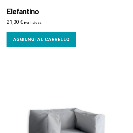
Elefantino
21,00
€
iva inclusa
AGGIUNGI AL CARRELLO
Questo
prodotto
ha
più
varianti.
Le
opzioni