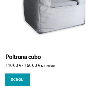
possono
essere
scelte
nella
pagina
del
prodotto
Poltrona cubo
Fascia
110,00
€
-
160,00
€
iva inclusa
di
prezzo:
SCEGLI
da
110,00 €
a
160,00 €