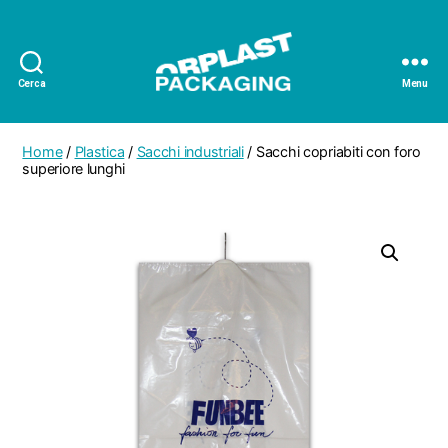
Cerca
Menu
Orplast
Packaging
Home
/
Plastica
/
Sacchi industriali
/ Sacchi copriabiti con foro
superiore lunghi