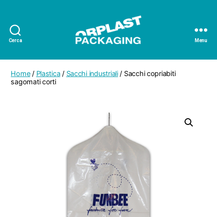
Cerca
Menu
Orplast
Packaging
Home
/
Plastica
/
Sacchi industriali
/ Sacchi copriabiti
sagomati corti